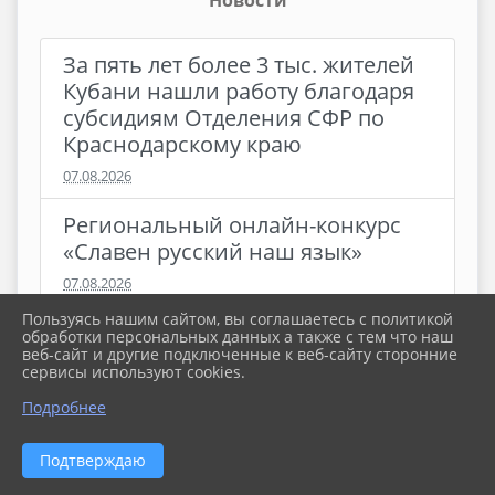
Новости
За пять лет более 3 тыс. жителей
Кубани нашли работу благодаря
субсидиям Отделения СФР по
Краснодарскому краю
07.08.2026
Региональный онлайн-конкурс
«Славен русский наш язык»
07.08.2026
Пользуясь нашим сайтом, вы соглашаетесь с политикой
Страхование от падения БПЛА,
обработки персональных данных а также с тем что наш
веб-сайт и другие подключенные к веб-сайту сторонние
терактов и диверсий: на что
сервисы используют cookies.
обратить внимание в договоре
Подробнее
06.08.2026
Подтверждаю
В Краснодарском крае активно
реализуется проект «Школа