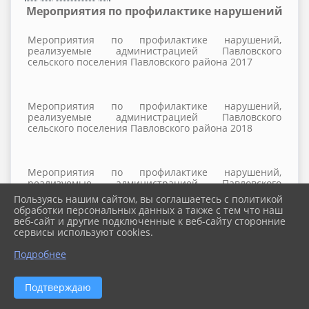
Мероприятия по профилактике нарушений
Мероприятия по профилактике нарушений,
реализуемые администрацией Павловского
сельского поселения Павловского района 2017
Мероприятия по профилактике нарушений,
реализуемые администрацией Павловского
сельского поселения Павловского района 2018
Мероприятия по профилактике нарушений,
реализуемые администрацией Павловского
сельского поселения Павловского района 2019
Пользуясь нашим сайтом, вы соглашаетесь с политикой
обработки персональных данных а также с тем что наш
веб-сайт и другие подключенные к веб-сайту сторонние
сервисы используют cookies.
Подробнее
2026 г. pavlovskoe-sp.ru
Вход
Карта сайта
Подтверждаю
Политика обработки персональных данных