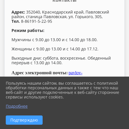
Контакты
Адрес:
352040, Краснодарский край, Павловский
район, станица Павловская, ул. Горького, 305,
Тел.
8-86191-5-22-95
Режим работы:
Мужчины с 9.00 до 13.00 и с 14.00 до 18.00.
Женщины с 9.00 до 13.00 и с 14.00 до 17.12.
Выходные дни: суббота, воскресенье. Обеденный
перерыв с 13.00 до 14.00.
Адрес электронной почты:
pavlov-
sppr@mo.krasnodar.ru
Пользуясь нашим сайтом, вы соглашаетесь с политикой
обработки персональных данных а также с тем что наш
Сканированные копии документов и
веб-сайт и другие подключенные к веб-сайту сторонние
иные объемные материалы направляются на
сервисы используют cookies.
адрес электронной почты:
pavlovskoe-sp.pr@bk.ru
Подробнее
Список телефонных номеров для связи со
специалистами администрации Павловского
сельского поселения Павловского района
Подтверждаю
Адрес официальной страницы администрации