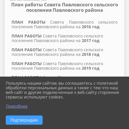
План работы Совета Павловского сельского
поселения Павловского района
ПЛАН РАБОТЫ
Совета Павловского сельского
поселения Павловского района на
2016 год
ПЛАН РАБОТЫ
Совета Павловского сельского
поселения Павловского района на
2017 год
ПЛАН РАБОТЫ
Совета Павловского сельского
поселения Павловского района на
2018 год
ПЛАН РАБОТЫ
Совета Павловского сельского
поселения Павловского района на
2019 год
ПЛАН РАБОТЫ
Совета Павловского сельского
поселения Павловского района на
2020 год
Пользуясь нашим сайтом, вы соглашаетесь с политикой
обработки персональных данных а также с тем что наш
ПЛАН РАБОТЫ
Совета Павловского сельского
веб-сайт и другие подключенные к веб-сайту сторонние
поселения Павловского района на
2021 год
сервисы используют cookies.
ПЛАН РАБОТЫ
Совета Павловского сельского
Подробнее
поселения Павловского района на
2022 год
ПЛАН РАБОТЫ
Совета Павловского сельского
Подтверждаю
поселения Павловского района на
2023 год