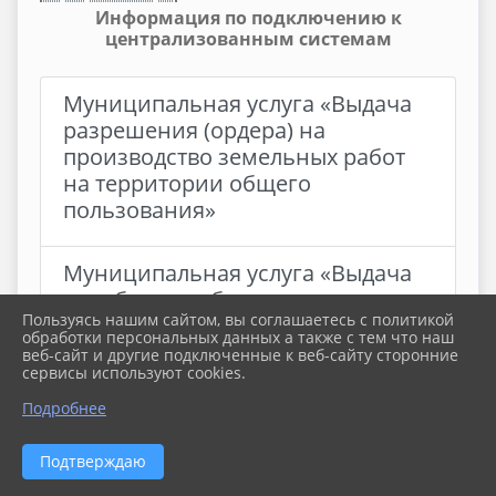
Информация по подключению к
централизованным системам
Муниципальная услуга «Выдача
разрешения (ордера) на
производство земельных работ
на территории общего
пользования»
Муниципальная услуга «Выдача
порубочного билета на
Пользуясь нашим сайтом, вы соглашаетесь с политикой
территории Павловского
обработки персональных данных а также с тем что наш
сельского поселения
веб-сайт и другие подключенные к веб-сайту сторонние
сервисы используют cookies.
Павловского района»
Подробнее
Теплоснабжение
Подтверждаю