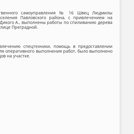
ественного самоуправления № 16 Швец Людмилы
оселения Павловского района, с привлечением на
Дикого А., выполнены работы по спиливанию дерева
улице Преградной.
ивлечению спецтехники, помощь в предоставлении
для оперативного выполнения работ, было выполнено
ов на участке.