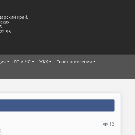
дарский край,
вская
5
-22-95
ция
ГО и ЧС
ЖКХ
Совет поселения
13
С