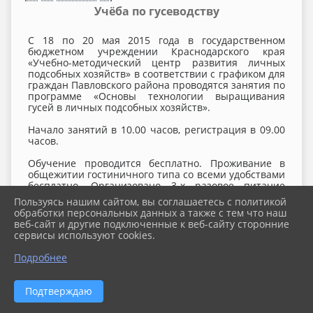
Учёба по гусеводству
С 18 по 20 мая 2015 года в государственном
бюджетном учреждении Краснодарского края
«Учебно-методический центр развития личных
подсобных хозяйств» в соответствии с графиком для
граждан Павловского района проводятся занятия по
программе «Основы технологии выращивания
гусей в личных подсобных хозяйств».
Начало занятий в 10.00 часов, регистрация в 09.00
часов.
Обучение проводится бесплатно. Проживание в
общежитии гостиничного типа со всеми удобствами
бесплатно. Организовано 3-х разовое питание
стоимостью 210 рублей в сутки. По окончании
Пользуясь нашим сайтом, вы соглашаетесь с политикой
учёбы выдается удостоверение и сертификат
обработки персональных данных а также с тем что наш
государственного образца.
веб-сайт и другие подключенные к веб-сайту сторонние
сервисы используют cookies.
За справками обращаться с 8.00 до 16.00 по тел. 5-
21-62.
Подробнее
Подтверждаю