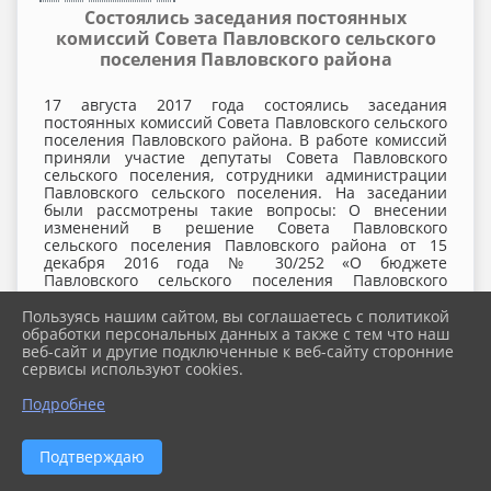
Состоялись заседания постоянных
комиссий Совета Павловского сельского
поселения Павловского района
17 августа 2017 года состоялись заседания
постоянных комиссий Совета Павловского сельского
поселения Павловского района. В работе комиссий
приняли участие депутаты Совета Павловского
сельского поселения, сотрудники администрации
Павловского сельского поселения. На заседании
были рассмотрены такие вопросы: О внесении
изменений в решение Совета Павловского
сельского поселения Павловского района от 15
декабря 2016 года № 30/252 «О бюджете
Павловского сельского поселения Павловского
района на 2017 год»; Об утверждении порядка
ведения перечня видов муниципального контроля
Пользуясь нашим сайтом, вы соглашаетесь с политикой
и органов местного самоуправления Павловского
обработки персональных данных а также с тем что наш
сельского поселения Павловского района,
веб-сайт и другие подключенные к веб-сайту сторонние
уполномоченных на их осуществление; Об
сервисы используют cookies.
утверждении Программы комплексного развития
систем коммунальной инфраструктуры Павловского
Подробнее
сельского поселения Павловского района на
перспективу до 2030 года, а также ряд других
вопросов. Все рассмотренные вопросы включены в
Подтверждаю
повестку дня очередной сессии Совета Павловского
сельского поселения Павловского района.