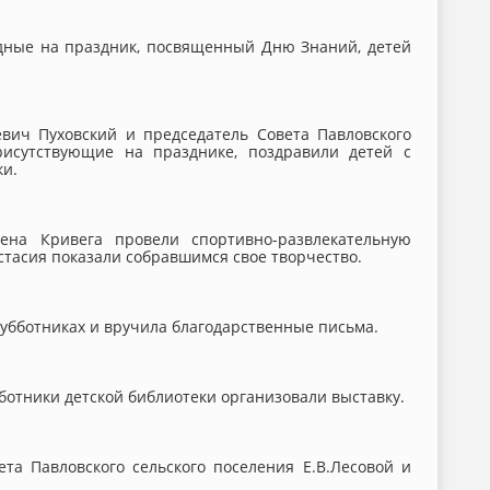
дные на праздник, посвященный Дню Знаний, детей
евич Пуховский и председатель Совета Павловского
рисутствующие на празднике, поздравили детей с
ки.
ена Кривега провели спортивно-развлекательную
асия показали собравшимся свое творчество.
убботниках и вручила благодарственные письма.
аботники детской библиотеки организовали выставку.
а Павловского сельского поселения Е.В.Лесовой и