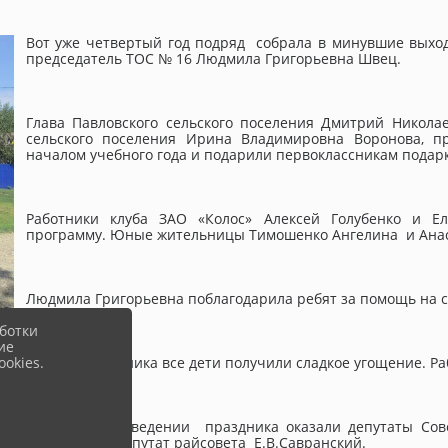
Вот уже четвертый год подряд собрала в минувшие выхо
председатель ТОС № 16 Людмила Григорьевна Швец.
Глава Павловского сельского поселения Дмитрий Никола
сельского поселения Ирина Владимировна Воронова, п
началом учебного года и подарили первоклассникам подар
Работники клуба ЗАО «Колос» Алексей Голубенко и Ел
программу. Юные жительницы Тимошенко Ангелина и Анаст
Людмила Григорьевна поблагодарила ребят за помощь на с
ботки
ие
okies.
В конце праздника все дети получили сладкое угощение. Р
Помощь в проведении праздника оказали депутаты Совет
И.Н.Ямушев, депутат райсовета Е.В.Савранский.