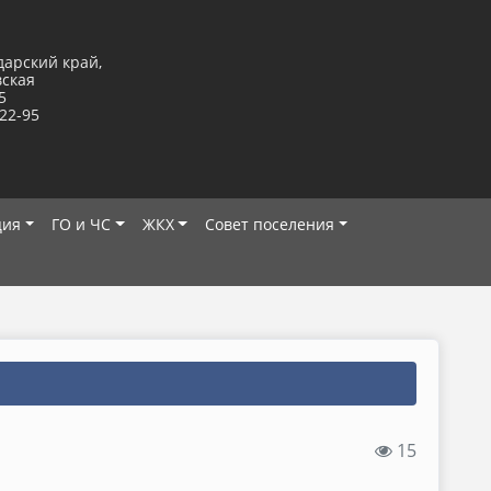
дарский край,
вская
5
-22-95
ция
ГО и ЧС
ЖКХ
Совет поселения
15