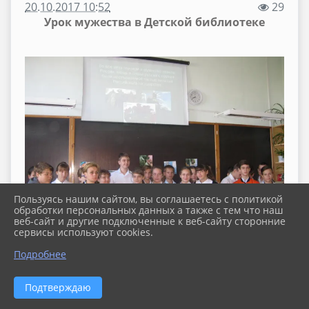
20.10.2017 10:52
29
Урок мужества в Детской библиотеке
Пользуясь нашим сайтом, вы соглашаетесь с политикой
обработки персональных данных а также с тем что наш
веб-сайт и другие подключенные к веб-сайту сторонние
сервисы используют cookies.
Подробнее
Библиограф Детской библиотеки Павловского
сельского поселения Черкасова И.Н провела урок
Подтверждаю
патриотизма и мужества «Они защищали
Отечество» для учащихся 6 «В» и 7 «Д» СОШ № 2 ст.