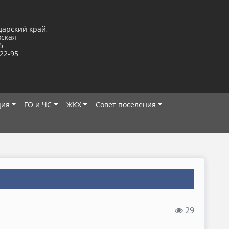
дарский край,
вская
5
-22-95
ция
ГО и ЧС
ЖКХ
Совет поселения
29