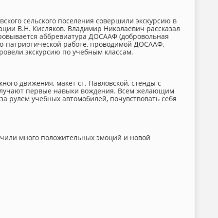
вского сельского поселения совершили экскурсию в
ации В.Н. Кисляков. Владимир Николаевич рассказал
ровывается аббревиатура ДОСААФ (добровольная
но-патриотической работе, проводимой ДОСААФ.
ровели экскурсию по учебным классам.
ого движения, макет ст. Павловской, стенды с
олучают первые навыки вождения. Всем желающим
за рулем учебных автомобилей, почувствовать себя
учили много положительных эмоций и новой