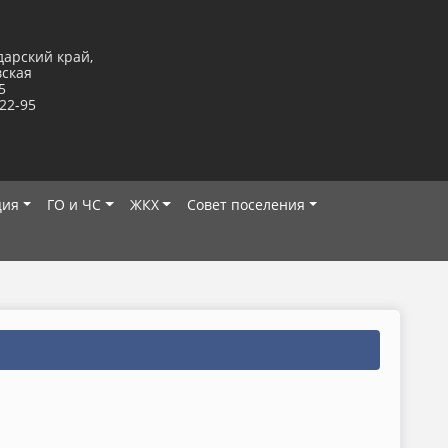
дарский край,
вская
5
-22-95
ция
ГО и ЧС
ЖКХ
Совет поселения