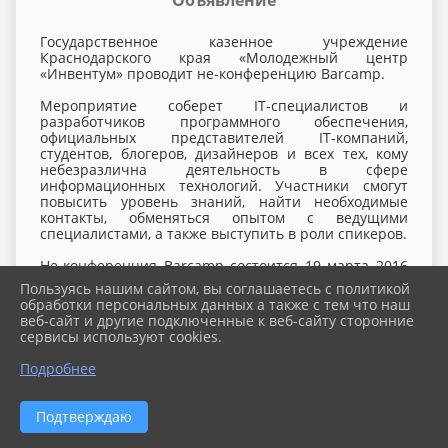
Объявление
Государственное казенное учреждение
Краснодарского края «Молодежный центр
«Инвентум» проводит не-конференцию Barcamp.
Мероприятие соберет IT-специалистов и
разработчиков программного обеспечения,
официальных представителей IT-компаний,
студентов, блогеров, дизайнеров и всех тех, кому
небезразлична деятельность в сфере
информационных технологий. Участники смогут
повысить уровень знаний, найти необходимые
контакты, обменяться опытом с ведущими
специалистами, а также выступить в роли спикеров.
Не-конференция Barcamp состоится 19 марта 2016
года в 12.00 часов по адресу: г. Краснодар, ул.
Пользуясь нашим сайтом, вы соглашаетесь с политикой
Зиповская, 5 (главный корпус НАНЧОУ ВПО
обработки персональных данных а также с тем что наш
«Академия маркетинга и социально-
веб-сайт и другие подключенные к веб-сайту сторонние
информационных технологий – ИМСИТ»).
сервисы используют cookies.
Зарегистрироваться для участия в мероприятии, а
Подробнее
также получить бесплатный билет можно на
официальном сайте: barcampkrr.ru.
Подтверждаю
Более подробную информацию о не-конференции
Barcamp можно получить на сайте молодежного