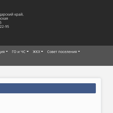
дарский край,
вская
5
-22-95
ция
ГО и ЧС
ЖКХ
Совет поселения