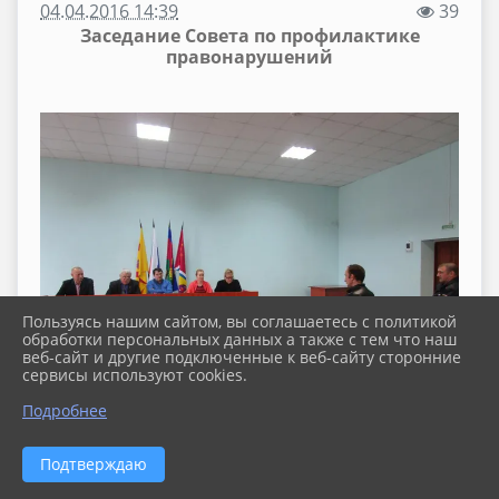
04.04.2016 14:39
39
Заседание Совета по профилактике
правонарушений
Пользуясь нашим сайтом, вы соглашаетесь с политикой
обработки персональных данных а также с тем что наш
веб-сайт и другие подключенные к веб-сайту сторонние
сервисы используют cookies.
Подробнее
30 марта 2016 года в администрации Павловского
Подтверждаю
сельского поселения состоялось очередное
заседание Совета по профилактике