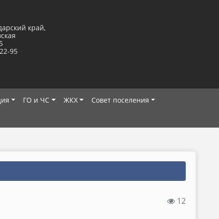
дарский край,
вская
5
-22-95
ция
ГО и ЧС
ЖКХ
Совет поселения
12