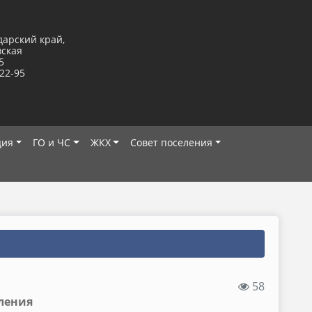
дарский край,
вская
5
-22-95
ция
ГО и ЧС
ЖКХ
Совет поселения
58
ления