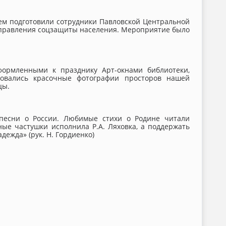
ем подготовили сотрудники Павловской Центральной
 Управления соцзащиты населения. Мероприятие было
формленными к празднику Арт-окнами библиотеки,
ровались красочные фотографии просторов нашей
цы.
песни о России. Любимые стихи о Родине читали
ные частушки исполнила Р.А. Ляховка, а поддержать
ежда» (рук. Н. Гордиенко)