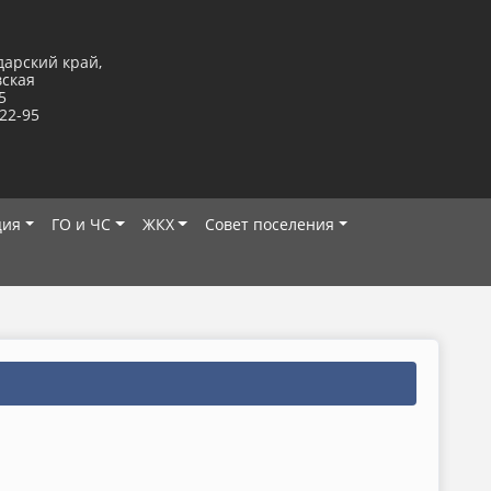
дарский край,
вская
5
-22-95
ция
ГО и ЧС
ЖКХ
Совет поселения