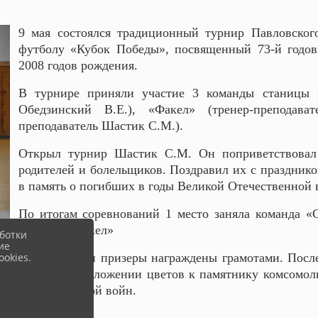
9 мая состоялся традиционный турнир Павловского
футболу «Кубок Победы», посвященный 73-й годов
2008 годов рождения.
В турнире приняли участие 3 команды станицы Па
Обедзинский В.Е.), «Факел» (тренер-преподав
преподаватель Шастик С.М.).
Открыл турнир Шастик С.М. Он поприветствовал у
родителей и болельщиков. Поздравил их с праздник
в память о погибших в годы Великой Отечественной 
По итогам соревнований 1 место заняла команда «С
команда «Факел»
ботки
ие
okies.
Победители и призеры награждены грамотами. После
участие в возложении цветов к памятнику комсомол
Отечественной войн.