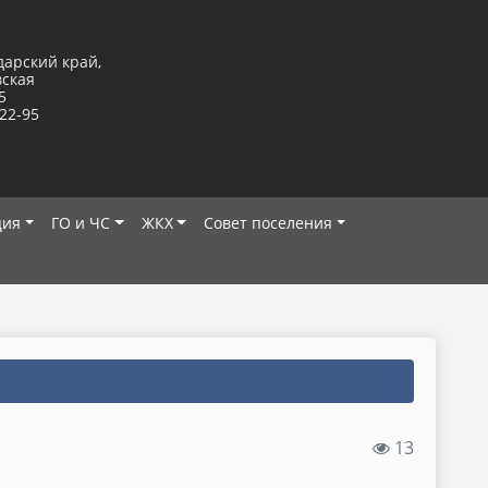
дарский край,
вская
5
-22-95
ция
ГО и ЧС
ЖКХ
Совет поселения
13