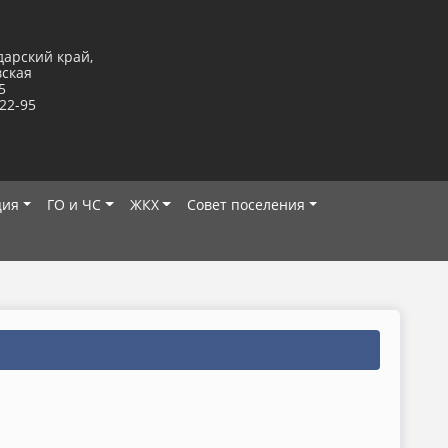
дарский край,
вская
5
-22-95
ция
ГО и ЧС
ЖКХ
Совет поселения