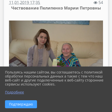
11.01.2019 17:35
54
Чествование Пелипенко Марии Петровны
Пользуясь нашим сайтом, вы соглашаетесь с политикой
обработки персональных данных а также с тем что наш
веб-сайт и другие подключенные к веб-сайту сторонние
сервисы используют cookies.
Подробнее
11 января отметила 90 - летний юбилей жительница
Павловского сельского поселения труженица тыла
Подтверждаю
Пелипенко Мария Петровна.