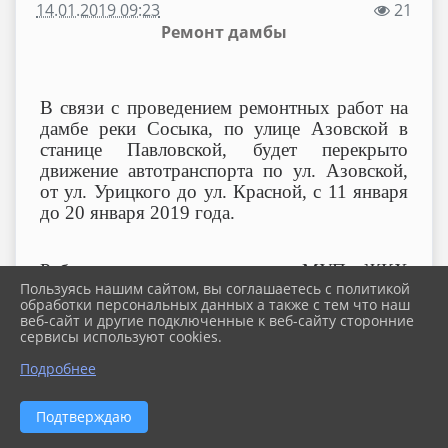
14.01.2019 09:23
21
Ремонт дамбы
В связи с проведением ремонтных работ на
дамбе реки Сосыка, по улице Азовской в
станице Павловской, будет перекрыто
движение автотранспорта по ул. Азовской,
от ул. Урицкого до ул. Красной, с 11 января
до 20 января 2019 года.
Работы проводятся силами МУП ЖКХ
Пользуясь нашим сайтом, вы соглашаетесь с политикой
Павловского района Павловского сельского
обработки персональных данных а также с тем что наш
поселения.
веб-сайт и другие подключенные к веб-сайту сторонние
сервисы используют cookies.
Подробнее
Подтверждаю
2026 г. pavlovskoe-sp.ru
Вход