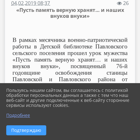
04.02.2019 08:37
26
«Пусть память верную хранят… и наших
внуков внуки»
В рамках месячника военно-патриотической
работы в Детской библиотеке Павловского
сельского поселения прошел урок мужества
«Пусть память верную хранят… и наших
внуков внуки»
,
посвященный 76-й
годовщине освобождения станицы
Павловской и Павловского района от
немецко-фашистских захватчиков.
Пользуясь нашим сайтом, вы соглашаетесь с политикой
обработки персональных данных а также с тем что наш
Библиотекарь И.Зозуля рассказала учащимся
веб-сайт и другие подключенные к веб-сайту сторонние
5 «б» класса СОШ № 3 (классный
сервисы используют cookies.
руководитель И.Г. Бякова)
о нелегких
Подробнее
испытаниях, выпавших на долю
жителей Павловского района, в период
оккупации с 5 августа 1942 года по 31
Подтверждаю
января 1943 года.