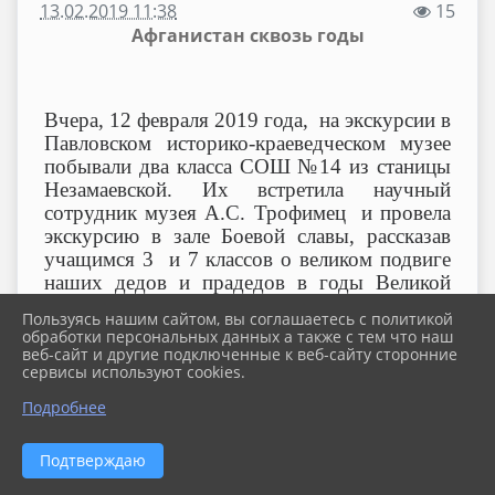
13.02.2019 11:38
15
Афганистан сквозь годы
Вчера, 12 февраля 2019 года, на экскурсии в
Павловском историко-краеведческом музее
побывали два класса СОШ №14 из станицы
Незамаевской. Их встретила научный
сотрудник музея А.С. Трофимец и провела
экскурсию в зале Боевой славы, рассказав
учащимся 3 и 7 классов о великом подвиге
наших дедов и прадедов в годы Великой
Отечественной войны, а затем в рамках
Пользуясь нашим сайтом, вы соглашаетесь с политикой
экскурсии «Афганистан сквозь годы» ребята
обработки персональных данных а также с тем что наш
познакомились героями, которые исполняли
веб-сайт и другие подключенные к веб-сайту сторонние
сервисы используют cookies.
свой интернациональный долг в
Афганистане.
Вдали от Родины советские
Подробнее
воины, в числе которых было немало наших
земляков, с достоинством выполнили свой
Подтверждаю
воинский долг, с честью прошли суровую
проверку войной, испытали горечь потерь