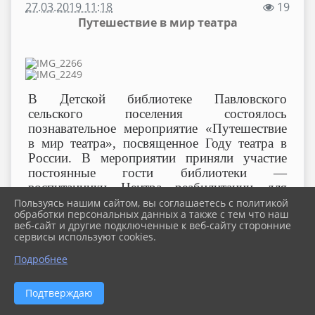
27.03.2019 11:18
19
Путешествие в мир театра
В Детской библиотеке Павловского
сельского поселения состоялось
познавательное мероприятие «Путешествие
в мир театра», посвященное Году театра в
России. В мероприятии приняли участие
постоянные гости библиотеки —
воспитанники Центра реабилитации для
несовершеннолетних станицы Павловской.
Пользуясь нашим сайтом, вы соглашаетесь с политикой
обработки персональных данных а также с тем что наш
веб-сайт и другие подключенные к веб-сайту сторонние
Библиотекарь Ирина Зозуля рассказала
сервисы используют cookies.
ребятам об истории античного театра,
значимости театрального искусства для
Подробнее
социокультурной жизни общества,
известных театральных деятелях и провела
Подтверждаю
игру-инсценировку по сказке «Курочка