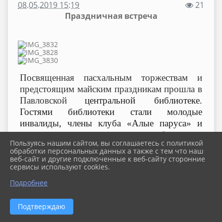
08.05.2019 15:19
21
Праздничная встреча
Посвященная пасхальным торжествам и
предстоящим майским праздникам прошла в
Павловской
центральной библиотеке.
Гостями библиотеки стали молодые
инвалиды, члены клуба «Алые паруса» и
воспитанники центра реабилитации
Пользуясь нашим сайтом, вы соглашаетесь с политикой
несовершеннолетних. Встреча получилась
обработки персональных данных а также с тем что наш
очень волнительной и теплой. Это было не
веб-сайт и другие подключенные к веб-сайту сторонние
сервисы используют cookies.
официальное мероприятие, а душевное,
открытое общение
Подробнее
Силами соцработников, воспитателей центра
и библиотекарей б
ыл накрыт праздничный
Подтверждаю
стол: пасхальные яйца, куличи, кексы,