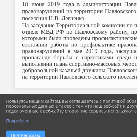
18 июня 2019 года в администрации Павло
правонарушений на территории Павловского 
поселения Н.В. Левченко.
На заседание Территориальной комиссии по 
отделе МВД РФ по Павловскому району, пр
которыми были проведены профилактические 
состоянии работы по профилактике правон
правонарушений в мае 2019 года, заслуш
пропаганде борьбы с наркотиками среди н
выполнении плана спортивно-массовых меропр
добровольной казачьей дружины Павловского
на территории Павловского сельского поселен
Пользуясь нашим сайтом, вы соглашаетесь с политикой обра
персональных данных а также с тем что наш веб-сайт и друг
подключенные к веб-сайту сторонние сервисы используют co
Подробнее
Подтверждаю