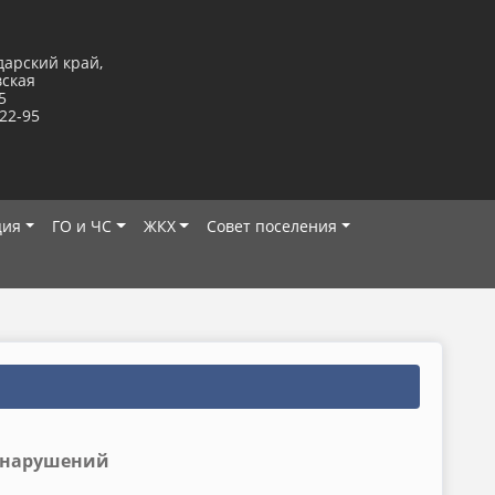
дарский край,
вская
5
-22-95
ция
ГО и ЧС
ЖКХ
Совет поселения
онарушений