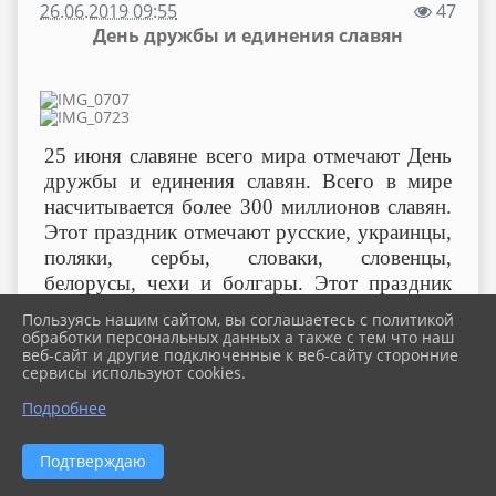
26.06.2019 09:55
47
День дружбы и единения славян
25 июня славяне всего мира отмечают День
дружбы и единения славян. Всего в мире
насчитывается более 300 миллионов славян.
Этот праздник отмечают русские, украинцы,
поляки, сербы, словаки, словенцы,
белорусы, чехи и болгары. Этот праздник
был создан для того, чтобы разные ветви
Пользуясь нашим сайтом, вы соглашаетесь с политикой
славянских народов помнили о своих
обработки персональных данных а также с тем что наш
веб-сайт и другие подключенные к веб-сайту сторонние
исторических корнях, стремились сохранить
сервисы используют cookies.
свою культуру и многовековую связь друг с
Подробнее
другом.
В Детской библиотеке Павловского
сельского поселения для ребят летней
Подтверждаю
площадки была проведена познавательная