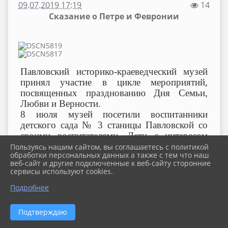
09.07.2019 17:19
14
Сказание о Петре и Февронии
Павловский историко-краеведческий музей
принял участие в цикле мероприятий,
посвященных празднованию Дня Семьи,
Любви и Верности.
8 июля музей посетили воспитанники
детского сада № 3 станицы Павловской со
своими воспитателями. Дети с интересом
слушали историю семейной жизни
Пользуясь нашим сайтом, вы соглашаетесь с политикой
обработки персональных данных а также с тем что наш
благоверных Петра и Февронии Муромских,
веб-сайт и другие подключенные к веб-сайту сторонние
ставших символом Российского праздника,
сервисы используют cookies.
рассматривали фото молодоженов
Подробнее
Павловского района разных времен на
экспресс-выставке «Совет да любовь».
Тематическое мероприятие завершилось
Подтверждаю
просмотром мультфильма «Сказание о Петре