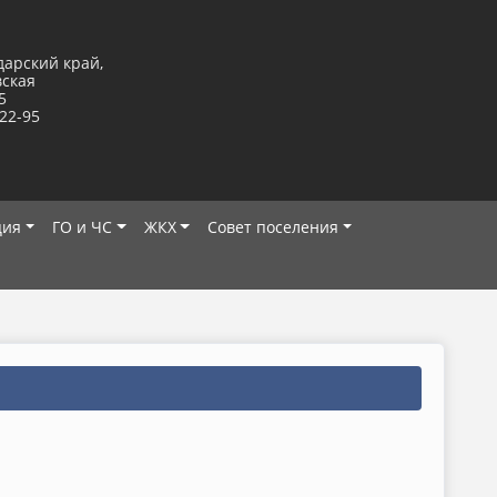
дарский край,
вская
5
-22-95
ция
ГО и ЧС
ЖКХ
Совет поселения