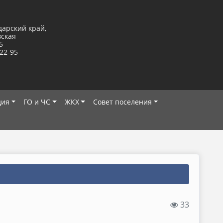
дарский край,
вская
5
-22-95
ция
ГО и ЧС
ЖКХ
Совет поселения
33