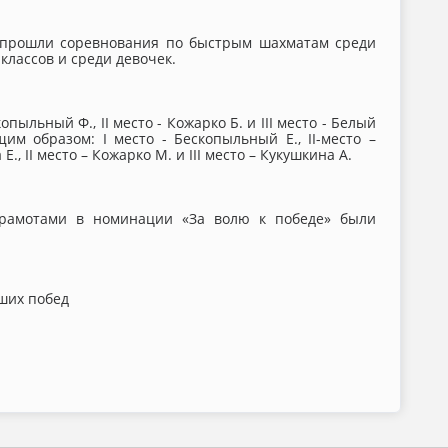
й прошли соревнования по быстрым шахматам среди
классов и среди девочек.
ыльный Ф., II место - Кожарко Б. и III место - Белый
м образом: I место - Бескопыльный Е., II-место –
 Е., II место – Кожарко М. и III место – Кукушкина А.
грамотами в номинации «За волю к победе» были
ших побед