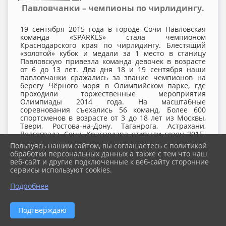
Павловчанки – чемпионы по чирлидингу.
19 сентября 2015 года в городе Сочи Павловская
команда «SPARKLS» стала чемпионом
Краснодарского края по чирлидингу. Блестящий
«золотой» кубок и медали за 1 место в станицу
Павловскую привезла команда девочек в возрасте
от 6 до 13 лет. Два дня 18 и 19 сентября наши
павловчанки сражались за звание чемпионов на
берегу Чёрного моря в Олимпийском парке, где
проходили торжественные мероприятия
Олимпиады 2014 года. На масштабные
соревнования съехались 56 команд. Более 600
спортсменов в возрасте от 3 до 18 лет из Москвы,
Твери, Ростова-на-Дону, Таганрога, Астрахани,
Волгограда, Сочи, Краснодара открыли сезон 2015-
2016 по чирлидингу.
Пользуясь нашим сайтом, вы соглашаетесь с политикой
обработки персональных данных а также с тем что наш
веб-сайт и другие подключенные к веб-сайту сторонние
сервисы используют cookies.
18 сентября в гостинице «Спорт Ин» состоялись
предварительные судейские просмотры, где
Подробнее
команды показывали свою программу, а судьи
уточняли нюансы и давали командам время
исправить технические ошибки до начала
Подтверждаю
соревнований. У наших девочек судьи отметили
красивые костюмы и ухоженные прически.