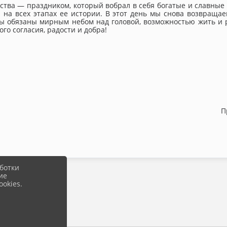
тва — праздником, который вобрал в себя богатые и славные
 на всех этапах ее истории. В этот день мы снова возвращ
ы обязаны мирным небом над головой, возможностью жить и р
ого согласия, радости и добра!
П
ботки
ие
okies.