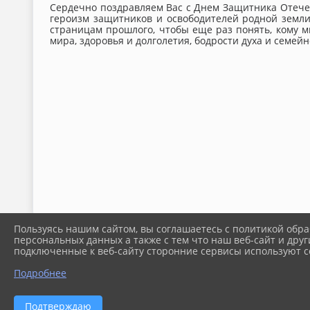
Сердечно поздравляем Вас с Днем Защитника Отечес
героизм защитников и освободителей родной земли
страницам прошлого, чтобы еще раз понять, кому м
мира, здоровья и долголетия, бодрости духа и семейн
Пользуясь нашим сайтом, вы соглашаетесь с политикой обра
персональных данных а также с тем что наш веб-сайт и друг
подключенные к веб-сайту сторонние сервисы используют co
Подробнее
Подтверждаю