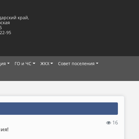
дарский край,
вская
5
-22-95
ция
ГО и ЧС
ЖКХ
Совет поселения
16
ния!