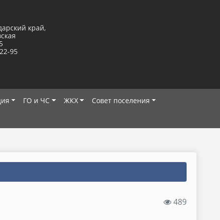
дарский край,
вская
5
-22-95
ция
ГО и ЧС
ЖКХ
Совет поселения
489