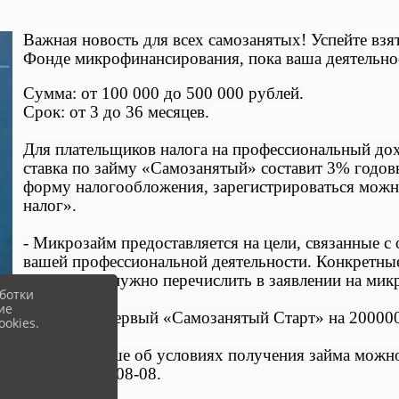
Важная новость для всех самозанятых! Успейте вз
Фонде микрофинансирования, пока ваша деятельнос
Сумма: от 100 000 до 500 000 рублей.
Срок: от 3 до 36 месяцев.
Для плательщиков налога на профессиональный дох
ставка по займу «Самозанятый» составит 3% годовы
форму налогообложения, зарегистрироваться мож
налог».
- Микрозайм предоставляется на цели, связанные с
вашей профессиональной деятельности. Конкретные
микрозайм, нужно перечислить в заявлении на мик
ботки
ие
Уже выдан первый «Самозанятый Старт» на 200000
okies.
Узнать больше об условиях получения займа можн
+7(861) 298-08-08.